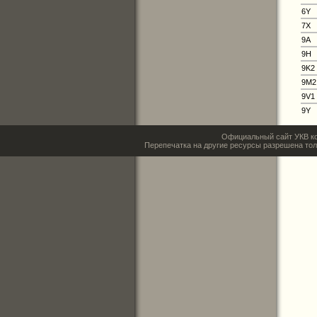
6Y
7X
9A
9H
9K2
9M2
9V1
9Y
Официальный сайт УКВ ко
Перепечатка на другие ресурсы разрешена тол