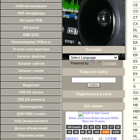
CE
HAM организации
CO
УКВ менеджеры
CT
История УКВ
CX
DX охота
DL
EME QSO
DU
Начинающему УКВисту
EA
EI
Уголок конструктора
Translate
ER
Каталог файлов
ES
Powered by
Translate
Каталог сайтов
EY
Каталог статей
Поиск по сайту
EX
Фотоальбомы
F
Видеозал
G
УКВ DX cluster
GU
Поделиться в сети
HA
УКВ DX новости
HB
DX cluster
Прохождение
HB0
QRH WW Locator
HC
FAQ (вопрос/ответ)
HI
Доска объявлений
HK
Обратная связь
HL