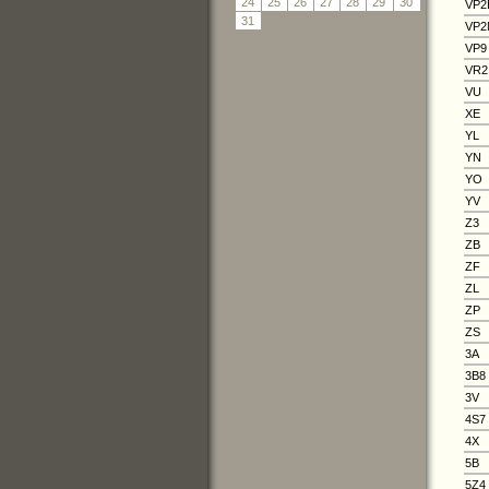
24
25
26
27
28
29
30
VP2
31
VP2
VP9
VR2
VU
XE
YL
YN
YO
YV
Z3
ZB
ZF
ZL
ZP
ZS
3A
3B8
3V
4S7
4X
5B
5Z4