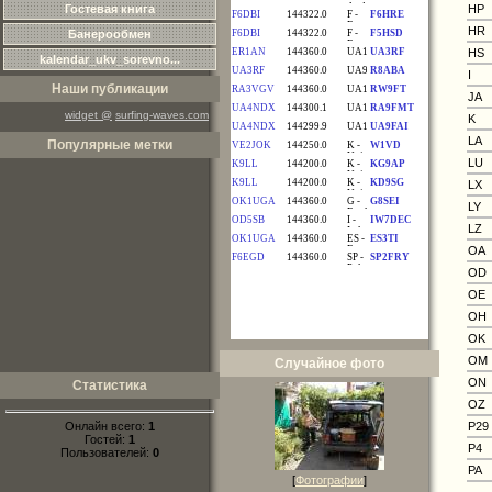
Гостевая книга
HP
HR
Банерообмен
HS
kalendar_ukv_sorevno...
I
Наши публикации
JA
widget @
surfing-waves.com
K
LA
Популярные метки
LU
LX
LY
LZ
OA
OD
OE
OH
OK
OM
Случайное фото
ON
Статистика
OZ
Онлайн всего:
1
P29
Гостей:
1
P4
Пользователей:
0
PA
[
Фотографии
]