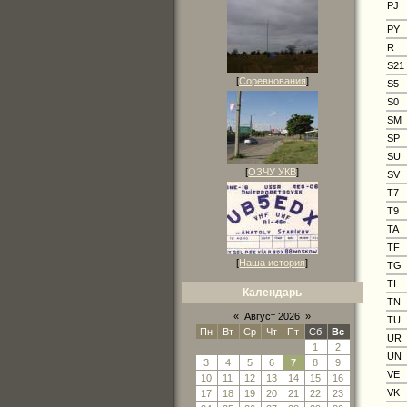
PJ
PY
R
S21
[
Соревнования
]
S5
S0
SM
SP
SU
[
ОЗЧУ УКВ
]
SV
T7
T9
TA
TF
[
Наша история
]
TG
TI
Календарь
TN
«
Август 2026
»
TU
Пн
Вт
Ср
Чт
Пт
Сб
Вс
UR
1
2
UN
3
4
5
6
7
8
9
VE
10
11
12
13
14
15
16
VK
17
18
19
20
21
22
23