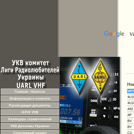
На
WP
Главная - Новости
4U1
Информация о комитете
4U1
Руководящие документы
A92
ОЗЧУ УКВ
AP
Календарь соревнований
BV
УКВ Дипломы Украины
BY
Спортивный раздел
C3