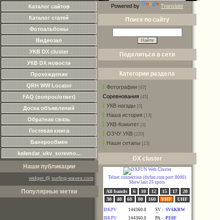
Powered by
Translate
Каталог сайтов
Каталог статей
Поиск по сайту
Фотоальбомы
Видеозал
УКВ DX cluster
Поделиться в сети
УКВ DX новости
Категории раздела
Прохождение
QRH WW Locator
Фотографии
[62]
Соревнования
FAQ (вопрос/ответ)
[45]
УКВ нагады
[0]
Доска объявлений
Наша история
[13]
Обратная связь
УКВ-Комитет
[3]
Гостевая книга
ОЗЧУ УКВ
[220]
Банерообмен
Наши сетапы
[13]
kalendar_ukv_sorevno...
DX cluster
Наши публикации
widget @
surfing-waves.com
Популярные метки