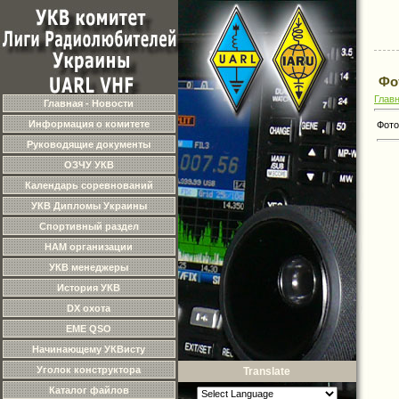
Фо
Глав
Главная - Новости
Информация о комитете
Фото
Руководящие документы
ОЗЧУ УКВ
Календарь соревнований
УКВ Дипломы Украины
Спортивный раздел
HAM организации
УКВ менеджеры
История УКВ
DX охота
EME QSO
Начинающему УКВисту
Уголок конструктора
Translate
Каталог файлов