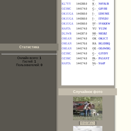
Статистика
Онлайн всего:
1
Гостей:
1
Пользователей:
0
Случайное фото
[
ОЗЧУ УКВ
]